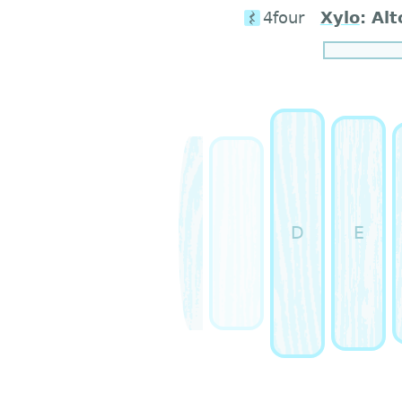
4four
Xylo
:
Alt
D
E