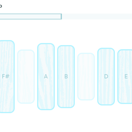
o
F#
D
A
B
E