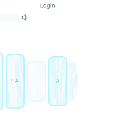
Login
F#
A